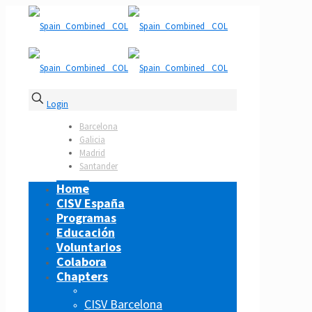
Login
Barcelona
Galicia
Madrid
Santander
Home
CISV España
Programas
Educación
Voluntarios
Colabora
Chapters
CISV Barcelona