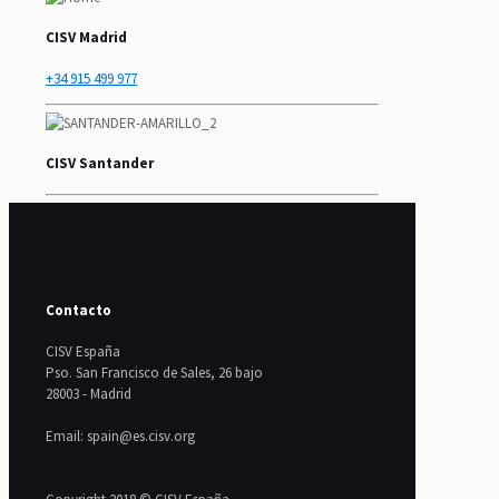
CISV Madrid
+34 915 499 977
CISV Santander
Contacto
CISV España
Pso. San Francisco de Sales, 26 bajo
28003 - Madrid
Email: spain@es.cisv.org