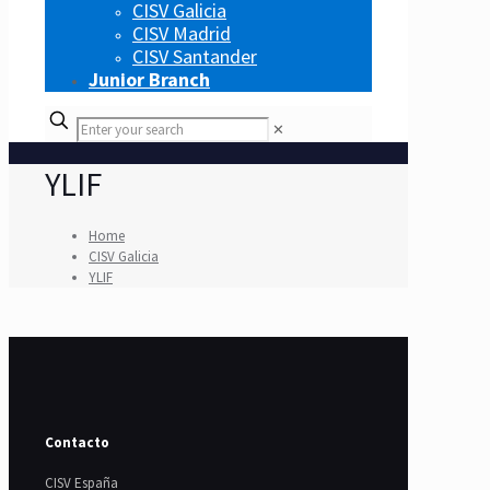
CISV Galicia
CISV Madrid
CISV Santander
Junior Branch
✕
YLIF
Home
CISV Galicia
YLIF
Contacto
CISV España