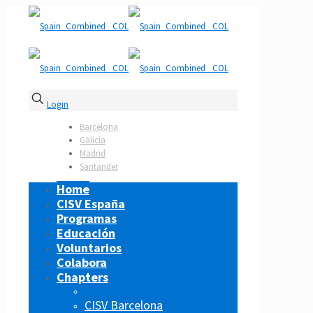
Login
Barcelona
Galicia
Madrid
Santander
Home
CISV España
Programas
Educación
Voluntarios
Colabora
Chapters
CISV Barcelona