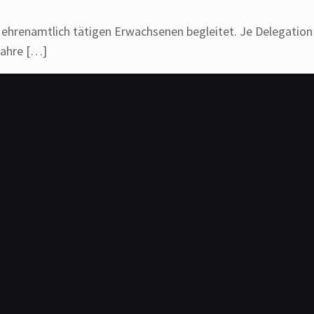
renamtlich tätigen Erwachsenen begleitet. Je Delegation v
Jahre
[…]